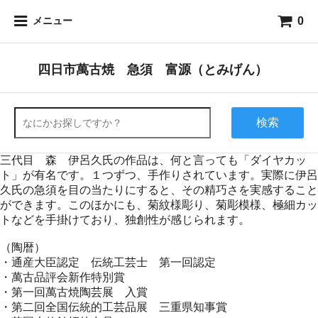
0
メニュー
四日市萬古焼 急須 富源（とみげん）
検索
三代目 森 伊呂久氏の作品は、何と言っても「ダイヤカッ
ト」が有名です。１つずつ、手作りされています。実際に伊呂
久氏の急須を目の当たりにすると、その精巧さを実感すること
ができます。このほかにも、菊紋様彫り、菊彫模様、極細カッ
トなどを手掛けており、独創性が感じられます。
（陶暦）
・通産大臣認定 伝統工芸士 第一回認定
・萬古品評会新作特別賞
・第一回萬古焼陶芸展 入賞
・第二回全国伝統的工芸品展 三重県知事賞